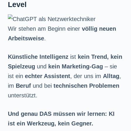
n
Level
g
e
Wir stehen am Beginn einer
völlig neuen
n
Arbeitsweise
.
Künstliche Intelligenz
ist
kein Trend, kein
Spielzeug
und
kein Marketing-Gag
– sie
ist ein
echter Assistent
, der uns im
Alltag
,
im
Beruf
und bei
technischen Problemen
unterstützt.
Und genau DAS müssen wir lernen: KI
ist ein Werkzeug, kein Gegner.