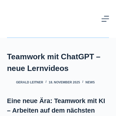
Z
u
m
I
n
h
Teamwork mit ChatGPT –
a
l
neue Lernvideos
t
GERALD LEITNER
18. NOVEMBER 2025
NEWS
s
p
Eine neue Ära: Teamwork mit KI
r
i
– Arbeiten auf dem nächsten