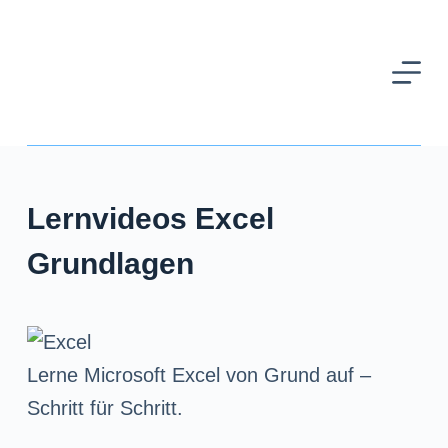
Z
u
m
I
n
h
Lernvideos Excel
a
l
Grundlagen
t
s
p
Lerne Microsoft Excel von Grund auf –
r
Schritt für Schritt.
i