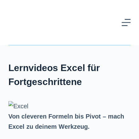
Z
u
m
I
n
h
Lernvideos Excel für
a
l
Fortgeschrittene
t
s
p
Von cleveren Formeln bis Pivot – mach
r
Excel zu deinem Werkzeug.
i