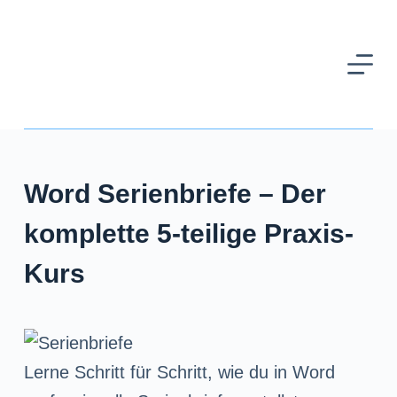
Z
u
m
I
n
h
Word Serienbriefe – Der
a
l
komplette 5-teilige Praxis-
t
Kurs
s
p
r
Lerne Schritt für Schritt, wie du in Word
i