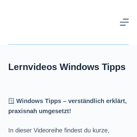
Z
u
m
I
n
h
Lernvideos Windows Tipps
a
l
t
s
🪟
Windows Tipps – verständlich erklärt,
p
praxisnah umgesetzt!
r
i
In dieser Videoreihe findest du kurze,