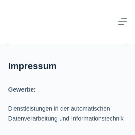
Z
u
m
I
n
h
Impressum
a
l
t
Gewerbe:
s
p
Dienstleistungen in der automatischen
r
Datenverarbeitung und Informationstechnik
i