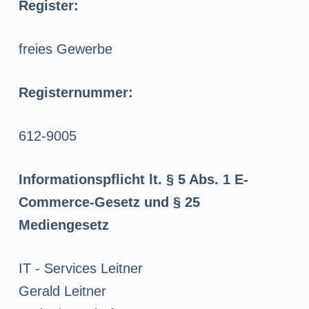
n
Register:
g
freies Gewerbe
e
n
Registernummer:
612-9005
Informationspflicht lt. § 5 Abs. 1 E-
Commerce-Gesetz und § 25
Mediengesetz
IT - Services Leitner
Gerald Leitner