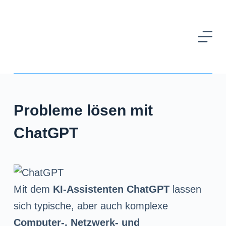
Z
u
m
I
n
h
Probleme lösen mit
a
l
ChatGPT
t
s
p
Mit dem
KI-Assistenten
ChatGPT
lassen
r
sich typische, aber auch komplexe
i
Computer-, Netzwerk- und