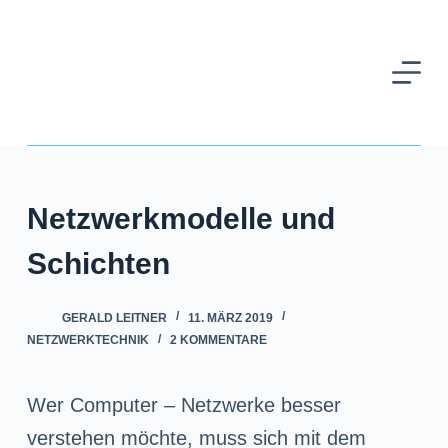
Z
u
m
I
n
h
Netzwerkmodelle und
a
l
Schichten
t
GERALD LEITNER
11. MÄRZ 2019
s
NETZWERKTECHNIK
2 KOMMENTARE
p
r
Wer Computer – Netzwerke besser
i
verstehen möchte, muss sich mit dem