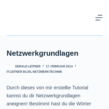
Z
u
m
I
n
h
Netzwerkgrundlagen
a
l
GERALD LEITNER
17. FEBRUAR 2014
t
IT-LEITNER BLOG
,
NETZWERKTECHNIK
s
p
Durch dieses von mir erstellte Tutorial
r
kannst du dir Netzwerkgrundlagen
i
aneignen! Bestimmt hast du die Wörter